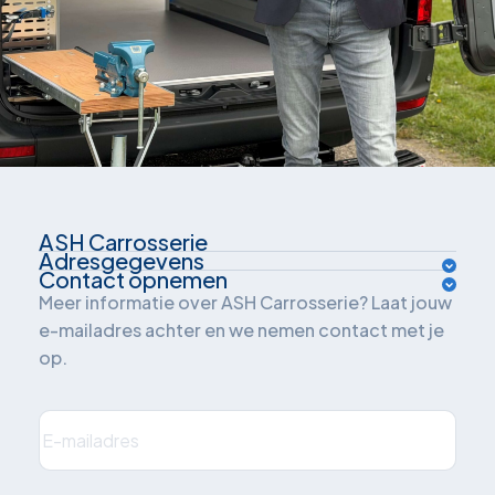
ASH Carrosserie
Adresgegevens
Over ons
Contact opnemen
Van der Waalsweg 1
Meer informatie over ASH Carrosserie? Laat jouw
Inrichtingsadvies
e-mailadres achter en we nemen contact met je
3241 ME Middelharnis
op.
Oplossingen
Nederland
Branches
E-
mailadres
(Vereist)
Plan je route
Projecten