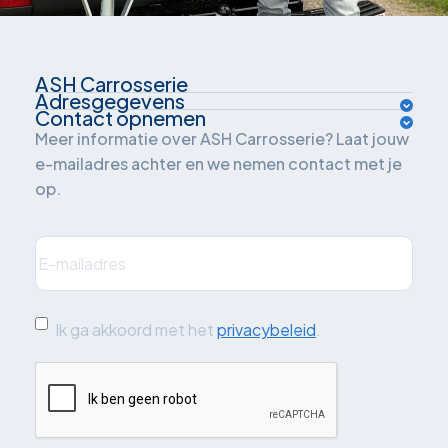
ASH Carrosserie
Adresgegevens
Over ons
Contact opnemen
Van der Waalsweg 1
Meer informatie over ASH Carrosserie? Laat jouw
Inrichtingsadvies
e-mailadres achter en we nemen contact met je
3241 ME Middelharnis
op.
Oplossingen
Nederland
Branches
E-
mailadres
(Vereist)
Plan je route
Projecten
Quickscan: grijskenteken
Ik
Ik ga akkoord met het
privacybeleid
.
ga
Blog
CAPTCHA
akkoord
Contact
met