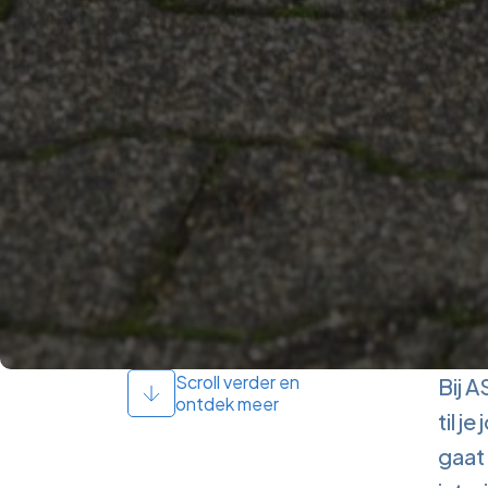
Scroll verder en
Bij A
ontdek meer
til j
gaat