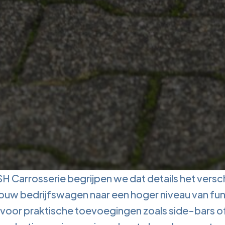
SH Carrosserie begrijpen we dat details het versc
e jouw bedrijfswagen naar een hoger niveau van funct
 voor praktische toevoegingen zoals side-bars of