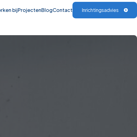
rken bij
Projecten
Blog
Contact
Inrichtingsadvies