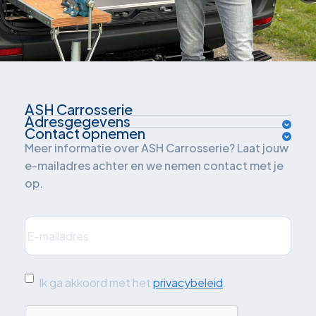
ASH Carrosserie
Adresgegevens
Over ons
Contact opnemen
Van der Waalsweg 1
Meer informatie over ASH Carrosserie? Laat jouw
Inrichtingsadvies
e-mailadres achter en we nemen contact met je
3241 ME Middelharnis
op.
Oplossingen
Nederland
Branches
E-
mailadres
(Vereist)
Plan je route
Projecten
Quickscan: grijskenteken
Ik
Ik ga akkoord met het
privacybeleid
.
ga
Blog
CAPTCHA