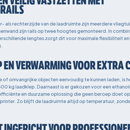
EN VEILIG VASTZETTEN MET
GRAILS
r- als rechterzijde van de laadruimte zijn meerdere vliegtui
enwand zijn rails op twee hoogtes gemonteerd. In combin
schillende lengtes zorgt dit voor maximale flexibiliteit en 
g.
 EN VERWARMING VOOR EXTRA
of omvangrijke objecten eenvoudig te kunnen laden, is h
500 kg laadklep. Daarnaast is er gekozen voor een ethan
efficiënte en duurzame oplossing die geen beroep doet op 
Sprinter. Zo blijft de laadruimte altijd op temperatuur, zon
 INGERICHT VOOR PROFESSIONE