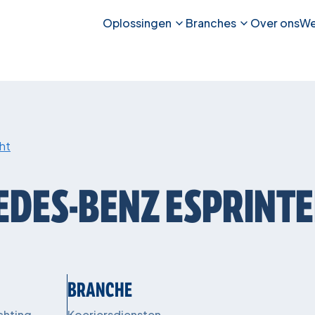
Oplossingen
Branches
Over ons
We
ht
EDES-BENZ
ESPRINT
BRANCHE
chting
Koeriersdiensten