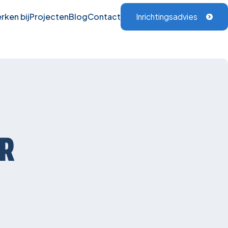
rken bij
Projecten
Blog
Contact
Inrichtingsadvies
ER