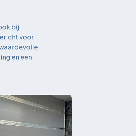
ook bij
ericht voor
 waardevolle
ming en een