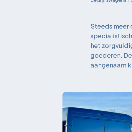
Steeds meer o
specialistisc
het zorgvuldi
goederen. Den
aangenaam kli