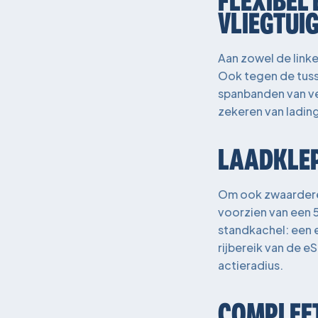
FLEXIBEL 
VLIEGTUI
Aan zowel de linke
Ook tegen de tuss
spanbanden van ver
zekeren van ladin
LAADKLEP
Om ook zwaardere 
voorzien van een 
standkachel: een 
rijbereik van de e
actieradius.
COMPLEET