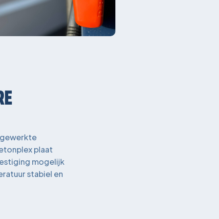
RE
afgewerkte
etonplex plaat
vestiging mogelijk
eratuur stabiel en