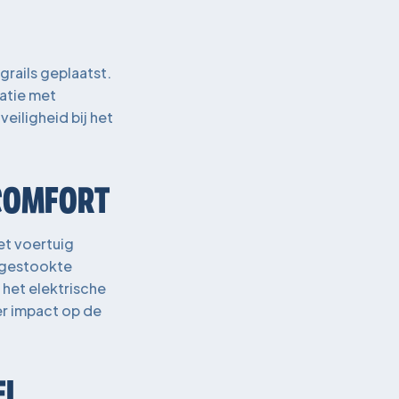
grails geplaatst.
atie met
veiligheid bij het
 COMFORT
et voertuig
olgestookte
het elektrische
der impact op de
EL