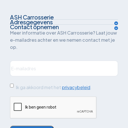
ASH Carrosserie
Adresgegevens
Over ons
Contact opnemen
Van der Waalsweg 1
Meer informatie over ASH Carrosserie? Laat jouw
Inrichtingsadvies
e-mailadres achter en we nemen contact met je
3241 ME Middelharnis
op.
Oplossingen
Nederland
Branches
E-
mailadres
(Vereist)
Plan je route
Projecten
Quickscan: grijskenteken
Ik
Ik ga akkoord met het
privacybeleid
.
ga
Blog
CAPTCHA
akkoord
Contact
met
de