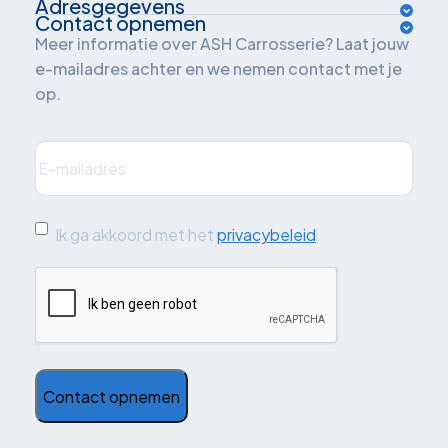
Adresgegevens
Over ons
Contact opnemen
Van der Waalsweg 1
Meer informatie over ASH Carrosserie? Laat jouw
Inrichtingsadvies
e-mailadres achter en we nemen contact met je
3241 ME Middelharnis
op.
Oplossingen
Nederland
Branches
E-
mailadres
(Vereist)
Plan je route
Projecten
Quickscan: grijskenteken
Ik
Ik ga akkoord met het
privacybeleid
.
ga
Blog
CAPTCHA
akkoord
Contact
met
de
voorwaarden
(Vereist)