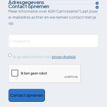
Adresgegevens
Over ons
Contact opnemen
Van der Waalsweg 1
Meer informatie over ASH Carrosserie? Laat jouw
Inrichtingsadvies
e-mailadres achter en we nemen contact met je
3241 ME Middelharnis
op.
Oplossingen
Nederland
Branches
E-
mailadres
(Vereist)
Plan je route
Projecten
Quickscan: grijskenteken
Ik
Ik ga akkoord met het
privacybeleid
.
ga
Blog
CAPTCHA
akkoord
Contact
met
de
voorwaarden
(Vereist)