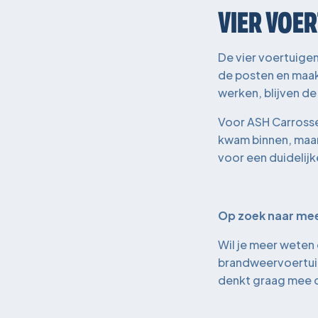
VIER VOE
De vier voertuige
de posten en maak
werken, blijven d
Voor ASH Carrosser
kwam binnen, maar 
voor een duidelijk
Op zoek naar meer
Wil je meer wete
brandweervoertuig
denkt graag mee ov