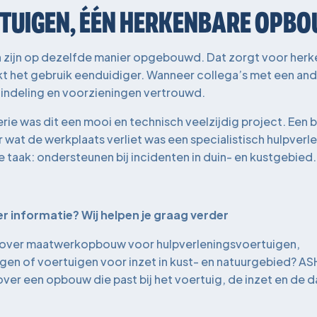
RTUIGEN, ÉÉN HERKENBARE OPB
n zijn op dezelfde manier opgebouwd. Dat zorgt voor herk
t het gebruik eenduidiger. Wanneer collega’s met een and
e indeling en voorzieningen vertrouwd.
ie was dit een mooi en technisch veelzijdig project. Een 
wat de werkplaats verliet was een specialistisch hulpverl
e taak: ondersteunen bij incidenten in duin- en kustgebied.
 informatie? Wij helpen je graag verder
n over maatwerkopbouw voor hulpverleningsvoertuigen,
en of voertuigen voor inzet in kust- en natuurgebied? AS
er een opbouw die past bij het voertuig, de inzet en de da