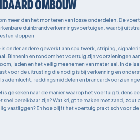
ANDAARD OMBOUW
 om meer dan het monteren van losse onderdelen. De voertu
kenbare duinbrandverkenningsvoertuigen, waarbij uitstral
esten kloppen.
 is onder andere gewerkt aan spuitwerk, striping, signalerin
aal. Binnenin en rondom het voertuig zijn voorzieningen a
om, laden en het veilig meenemen van materiaal. In de laa
 voor de uitrusting die nodig is bij verkenning en onderst
ls ademlucht, reddingsmiddelen en brancardvoorzieninge
l is gekeken naar de manier waarop het voertuig tijdens e
 snel bereikbaar zijn? Wat krijgt te maken met zand, zout
lig vastliggen? En hoe blijft het voertuig praktisch voor d