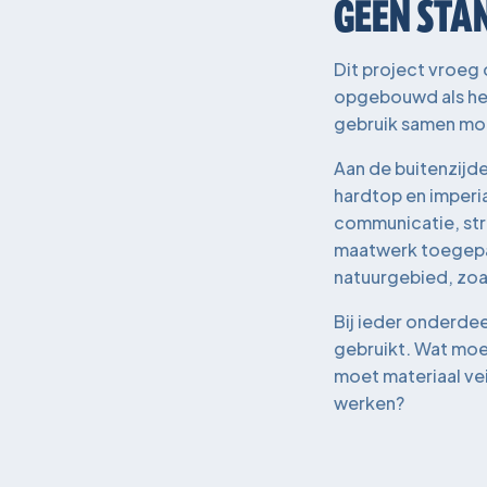
GEEN ST
Dit project vroeg
opgebouwd als her
gebruik samen mo
Aan de buitenzijde
hardtop en imperi
communicatie, stro
maatwerk toegepast
natuurgebied, zoa
Bij ieder onderdee
gebruikt. Wat moet
moet materiaal vei
werken?