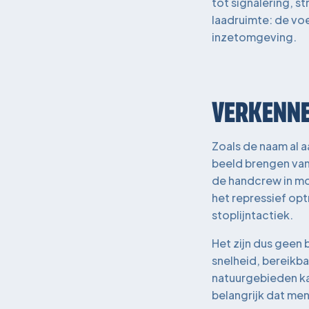
tot signalering, 
laadruimte: de vo
inzetomgeving.
VERKENNE
Zoals de naam al a
beeld brengen van 
de handcrew in moe
het repressief op
stoplijntactiek.
Het zijn dus geen
snelheid, bereikba
natuurgebieden kan
belangrijk dat men