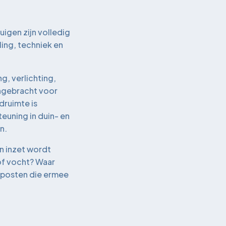
igen zijn volledig
ing, techniek en
g, verlichting,
angebracht voor
druimte is
euning in duin- en
n.
en inzet wordt
 of vocht? Waar
e posten die ermee