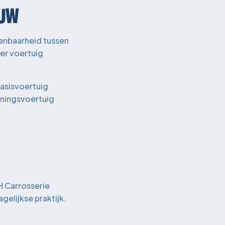
OUW
enbaarheid tussen
er voertuig
basisvoertuig
eningsvoertuig
H Carrosserie
gelijkse praktijk.