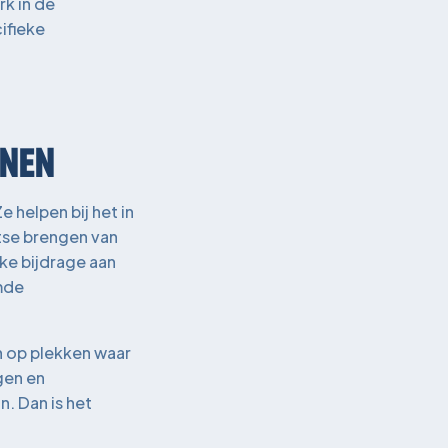
k in de
ifieke
UNEN
 helpen bij het in
atse brengen van
ke bijdrage aan
mde
n op plekken waar
gen en
. Dan is het