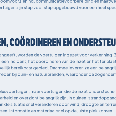
stroomvoorziening, communicatievoorbereiding en maatwer
ertuigen zijn stap voor stap opgebouwd voor een heel spec
N, COÖRDINEREN EN ONDERSTE
angeeft, worden de voertuigen ingezet voor verkenning. Ze
een incident, het coördineren van de inzet en het ter pla
ilijk bereikbaar gebied. Daarmee leveren ze een belangrij
treden bij duin- en natuurbranden, waaronder de zogenoe
 blusvoertuigen, maar voertuigen die de inzet ondersteune
arheid en overzicht belangrijk zijn. In duinen, strandopgan
 de situatie snel veranderen door wind, droogte en terrein
sen, informatie en materiaal snel op de juiste plek komen.