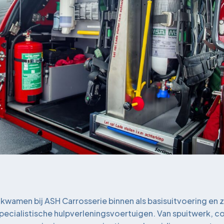
kwamen bij ASH Carrosserie binnen als basisuitvoering en zi
cialistische hulpverleningsvoertuigen. Van spuitwerk, coa