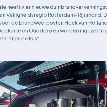
ie heeft vier nieuwe duinbrandverkennings
an Veiligheidsregio Rotterdam-Rijnmond. D
 voor de brandweerposten Hoek van Holland
Rockanje en Ouddorp en worden ingezet in d
n langs de kust.