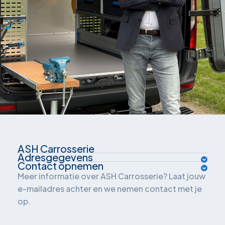
ASH Carrosserie
Adresgegevens
Over ons
Contact opnemen
Van der Waalsweg 1
Meer informatie over ASH Carrosserie? Laat jouw
Inrichtingsadvies
e-mailadres achter en we nemen contact met je
3241 ME Middelharnis
op.
Oplossingen
Nederland