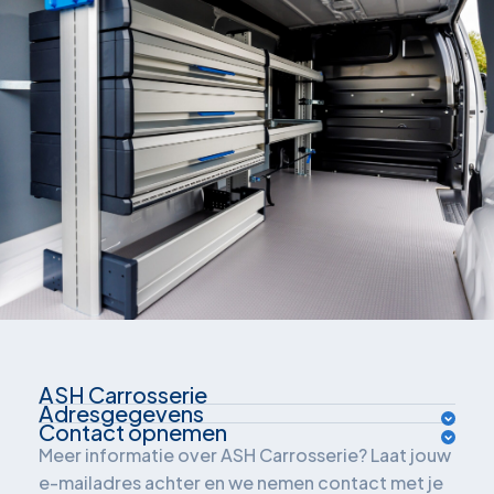
ASH Carrosserie
Adresgegevens
Over ons
Contact opnemen
Van der Waalsweg 1
Meer informatie over ASH Carrosserie? Laat jouw
Inrichtingsadvies
e-mailadres achter en we nemen contact met je
3241 ME Middelharnis