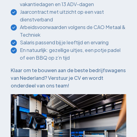
vakantiedagen en 13 ADV-dagen
Jaarcontract met uitzicht op een vast
dienstverband
Arbeidsvoorwaarden volgens de CAO Metaal &
Techniek
Salaris passend bij je leeftijd en ervaring
En natuurlijk: gezellige uitjes, een potje padel
of een BBQ op z’n tijd
Klaar om te bouwen aan de beste bedrijfswagens
van Nederland? Verstuur je CV en wordt
onderdeel van ons team!