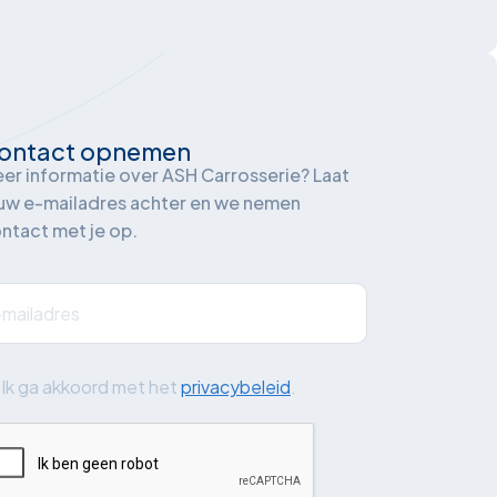
ontact opnemen
er informatie over ASH Carrosserie? Laat
uw e-mailadres achter en we nemen
ntact met je op.
iladres
(Vereist)
Ik ga akkoord met het
privacybeleid
.
a
APTCHA
kkoord