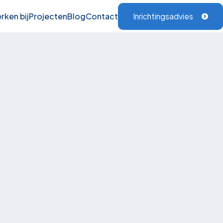
rken bij
Projecten
Blog
Contact
Inrichtingsadvies