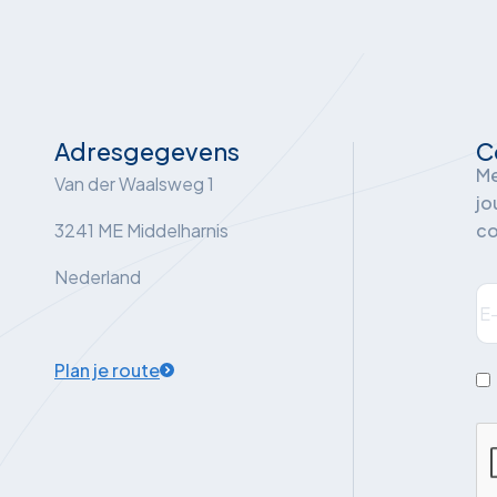
Adresgegevens
C
Me
Van der Waalsweg 1
jo
3241 ME Middelharnis
co
Nederland
E-
ma
Plan je route
Ik
g
C
a