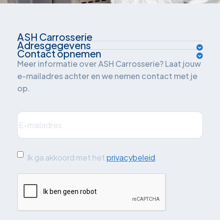
ASH Carrosserie
Adresgegevens
Over ons
Contact opnemen
Van der Waalsweg 1
Meer informatie over ASH Carrosserie? Laat jouw
Inrichtingsadvies
e-mailadres achter en we nemen contact met je
3241 ME Middelharnis
op.
Oplossingen
Nederland
Branches
E-
mailadres
(Vereist)
Plan je route
Projecten
Quickscan: grijskenteken
Ik
Ik ga akkoord met het
privacybeleid
.
ga
Blog
CAPTCHA
akkoord
Contact
met